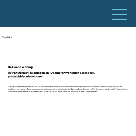
Projectleiding
De Goede Woning
10 transformatiewoningen en 10 seniorenwoningen Steenbeek,
projectleider nieuwbouw
In de wijk Steenbeek begeleiden we voor De Goede Woning de realisatie van 10 transformatiewoningen en 10 nieuw te bouwen seniorenwoningen. Het project
combineert een respectvolle aanpak van bestaande bebouwing met levensloopbestendige nieuwbouw die langer zelfstandig wonen mogelijk maakt. Als projectleider
sturen we op planning, kwaliteit en budget en houden we korte lijnen met de aannemer, gemeente en toekomstige bewoners.