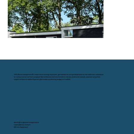
VMG Bouwmanagement BV ondersteunt woningcorporaties, gemeenten en vastgoedeigenaren bij het realiseren, verbeteren
en verduurzamen van hun vastgoed. We combineren technische kennis met een praktische aanpak, waardoor projecten
soepel verlopen en opdrachtgevers grip houden op planning, budget en kwaliteit.
dennis@vmgbouwmanagement.nl
Velperplein 23, Arnhem
6811 AH, Nederland